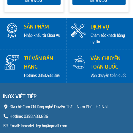
MUA NGAY
MUA NGAY
SẢN PHẨM
DỊCH VỤ
Nhập khẩu từ Châu Âu
Chăm sóc khách hàng
uy tín
TƯ VẤN BÁN
VẬN CHUYỂN
HÀNG
TOÀN QUỐC
Hotline: 0358.433.886
Vận chuyển toàn quốc
INOX VIỆT TIỆP
Địa chỉ: Cụm CN làng nghề Duyên Thái - Nam Phù - Hà Nội
Hotline:
0358.433.886
Email: inoxviettiep.hn@gmail.com