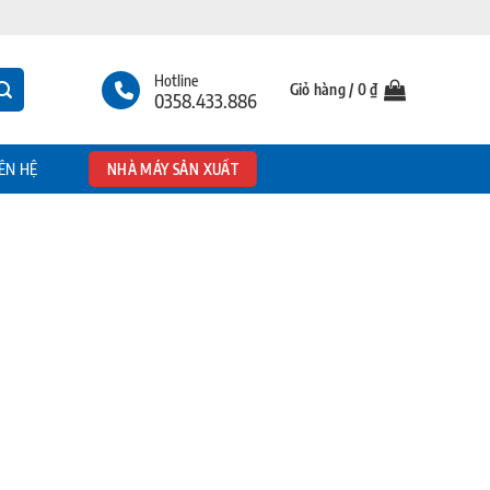
Hotline
Giỏ hàng /
0
₫
0358.433.886
IÊN HỆ
NHÀ MÁY SẢN XUẤT