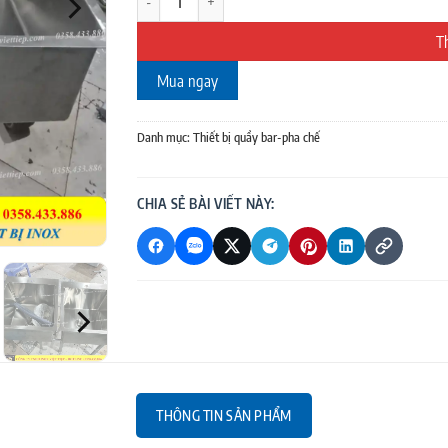
T
Mua ngay
Danh mục:
Thiết bị quầy bar-pha chế
CHIA SẺ BÀI VIẾT NÀY:
THÔNG TIN SẢN PHẨM