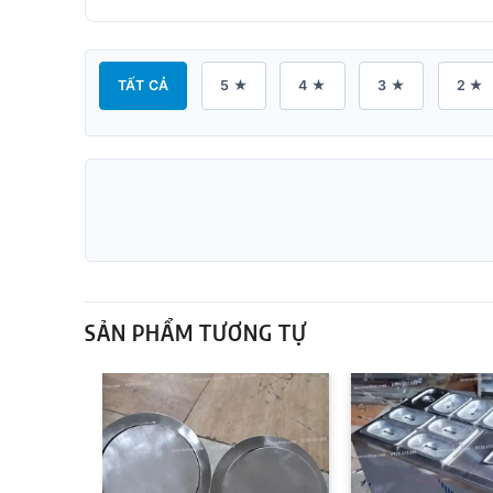
TẤT CẢ
5 ★
4 ★
3 ★
2 ★
SẢN PHẨM TƯƠNG TỰ