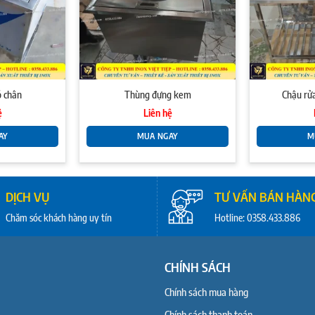
ó chân
Thùng đựng kem
Chậu rử
ệ
Liên hệ
AY
MUA NGAY
M
DỊCH VỤ
TƯ VẤN BÁN HÀN
Chăm sóc khách hàng uy tín
Hotline: 0358.433.886
CHÍNH SÁCH
Chính sách mua hàng
Chính sách thanh toán