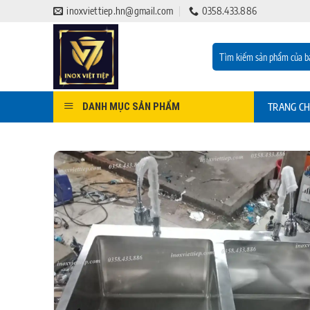
Bỏ
inoxviettiep.hn@gmail.com
0358.433.886
qua
nội
Tìm
dung
kiếm:
DANH MỤC SẢN PHẨM
TRANG C