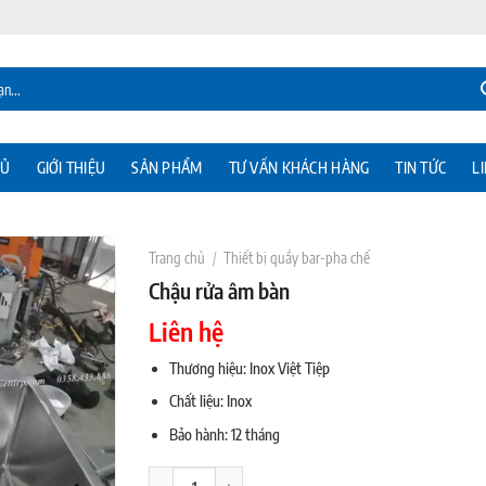
HỦ
GIỚI THIỆU
SẢN PHẨM
TƯ VẤN KHÁCH HÀNG
TIN TỨC
L
Trang chủ
/
Thiết bị quầy bar-pha chế
Chậu rửa âm bàn
Liên hệ
Thương hiệu: Inox Việt Tiệp
Chất liệu: Inox
Bảo hành: 12 tháng
Chậu rửa âm bàn số lượng