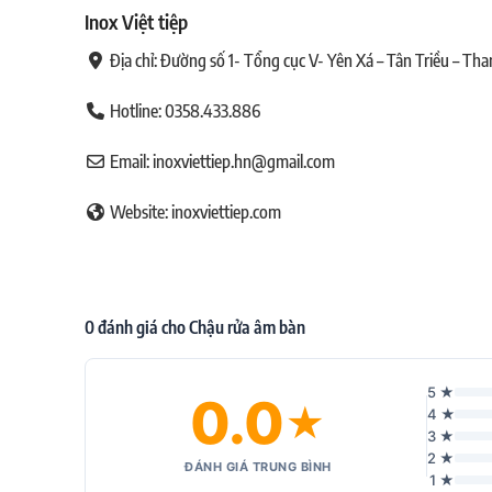
Inox Việt tiệp
Địa chỉ: Đường số 1- Tổng cục V- Yên Xá – Tân Triều – Tha
Hotline:
0358.433.886
Email: inoxviettiep.hn@gmail.com
Website: inoxviettiep.com
0 đánh giá cho Chậu rửa âm bàn
5 ★
0.0
★
4 ★
3 ★
2 ★
ĐÁNH GIÁ TRUNG BÌNH
1 ★