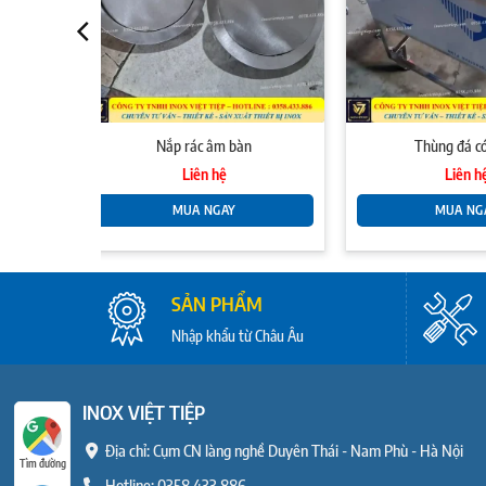
Nắp rác âm bàn
Thùng đá c
Liên hệ
Liên h
MUA NGAY
MUA NG
SẢN PHẨM
Nhập khẩu từ Châu Âu
INOX VIỆT TIỆP
Địa chỉ: Cụm CN làng nghề Duyên Thái - Nam Phù - Hà Nội
Tìm đường
Hotline:
0358.433.886